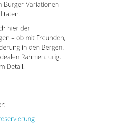
n Burger-Variationen
itäten.
ch hier der
ngen – ob mit Freunden,
derung in den Bergen.
 idealen Rahmen: urig,
m Detail.
r:
reservierung