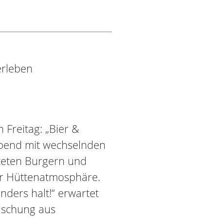
erleben
n Freitag: „Bier &
 Abend mit wechselnden
iteten Burgern und
ger Hüttenatmosphäre.
ders halt!“ erwartet
ischung aus