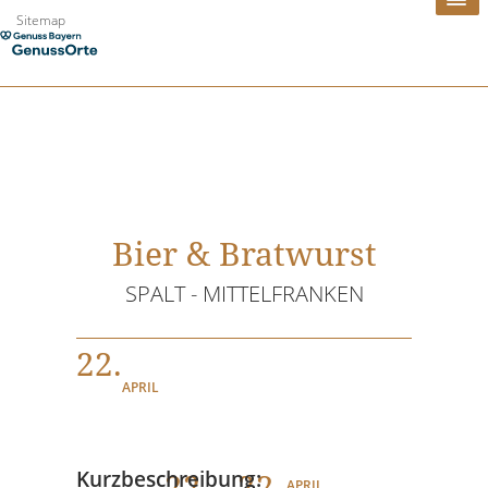
Zum
Sitemap
Inhalt
springen
Bier & Bratwurst
SPALT - MITTELFRANKEN
22.
APRIL
22
. - 22.
Kurzbeschreibung:
APRIL