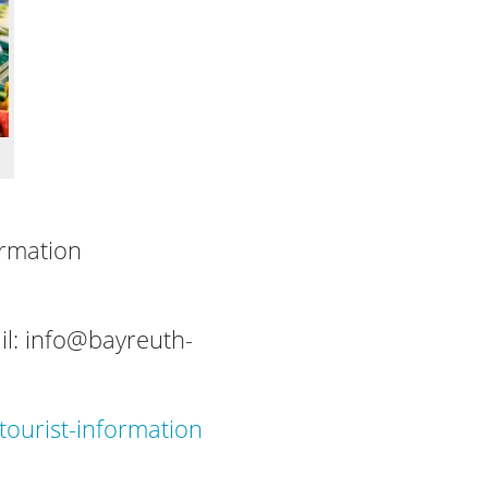
ormation
il:
info@bayreuth-
ourist-information