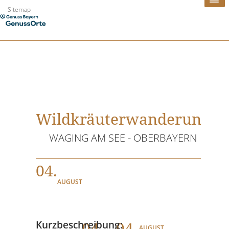
Zum
Sitemap
Inhalt
springen
Wildkräuterwanderung
WAGING AM SEE - OBERBAYERN
04.
AUGUST
04
. - 04.
Kurzbeschreibung:
AUGUST