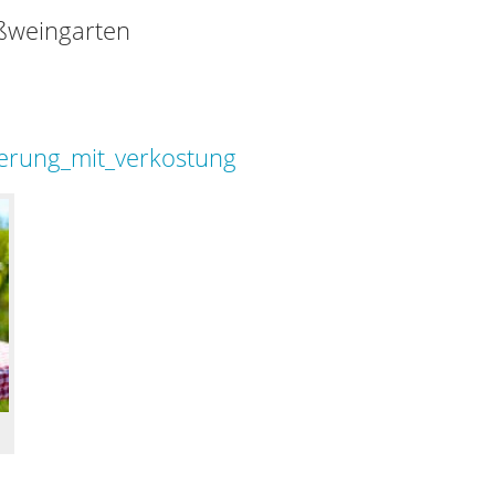
oßweingarten
erung_mit_verkostung