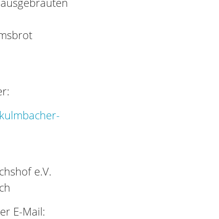
 hausgebrauten
msbrot
r:
kulmbacher-
hshof e.V.
ch
er E-Mail: